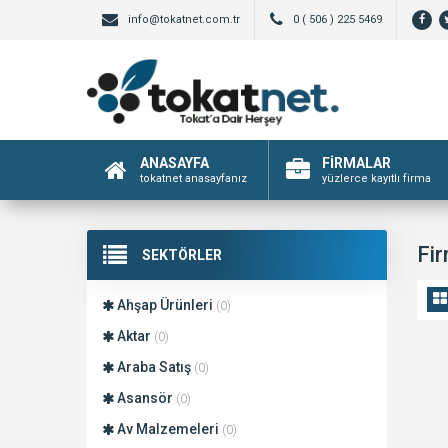
info@tokatnet.com.tr
0 ( 506 ) 225 5469
ANASAYFA
FİRMALAR
tokatnet anasayfanız
yüzlerce kayıtlı firma
Fir
SEKTÖRLER
Ahşap Ürünleri
(0)
Aktar
(0)
Araba Satış
(0)
Asansör
(0)
Av Malzemeleri
(0)