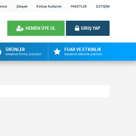
şmesi
Şikayet
Kötüye Kullanım
PAKETLER
İLETİŞİM
HEMEN ÜYE OL
GİRİŞ YAP
ÜRÜNLER
FUAR VE ETKİNLİK
tokatnet firma ürünleri
tokatnet etkinlik planları