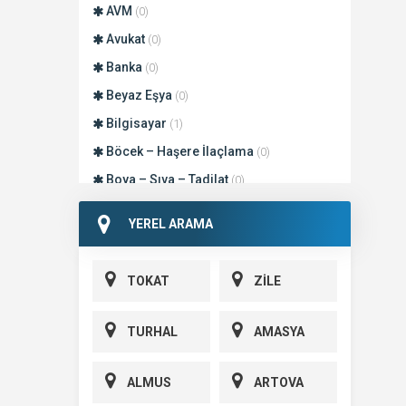
AVM
(0)
Avukat
(0)
Banka
(0)
Beyaz Eşya
(0)
Bilgisayar
(1)
Böcek – Haşere İlaçlama
(0)
Boya – Sıva – Tadilat
(0)
Cep Telefonu
(1)
YEREL ARAMA
Çicekci
(1)
Çilingir Anahtar
(0)
TOKAT
ZİLE
Damacana Su
(0)
Depo – Otopark
(0)
TURHAL
AMASYA
Dershane – Kurs
(0)
Devlet Kurumları
(4)
ALMUS
ARTOVA
Diğer
(34)