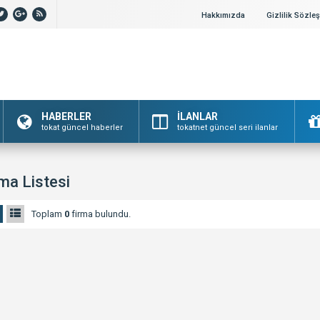
Hakkımızda
Gizlilik Sözle
HABERLER
İLANLAR
tokat güncel haberler
tokatnet güncel seri ilanlar
ma Listesi
Toplam
0
firma bulundu.